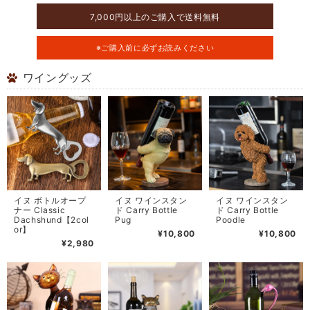
7,000円以上のご購入で送料無料
※ご購入前に必ずお読みください
ワイングッズ
イヌ ボトルオープ
イヌ ワインスタン
イヌ ワインスタン
ナー Classic
ド Carry Bottle
ド Carry Bottle
Dachshund【2col
Pug
Poodle
or】
¥10,800
¥10,800
¥2,980