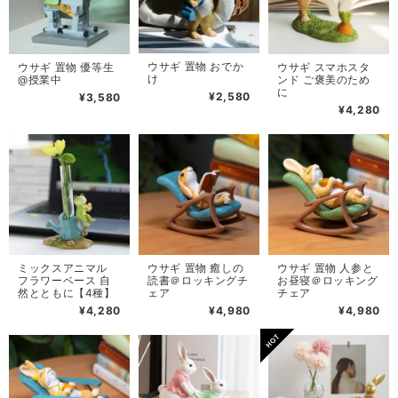
ウサギ 置物 おでか
ウサギ 置物 優等生
ウサギ スマホスタ
け
@授業中
ンド ご褒美のため
に
¥2,580
¥3,580
¥4,280
ミックスアニマル
ウサギ 置物 癒しの
ウサギ 置物 人参と
フラワーベース 自
読書＠ロッキングチ
お昼寝＠ロッキング
然とともに【4種】
ェア
チェア
¥4,280
¥4,980
¥4,980