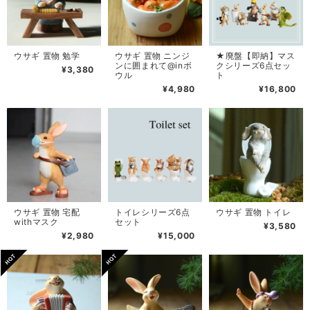
ウサギ 置物 勉学
ウサギ 置物 ニンジ
★廃盤【即納】マス
ンに囲まれて@inボ
クシリーズ6点セッ
¥3,380
ウル
ト
¥4,980
¥16,800
ウサギ 置物 トイレ
ウサギ 置物 宅配
トイレシリーズ6点
withマスク
セット
¥3,580
¥2,980
¥15,000