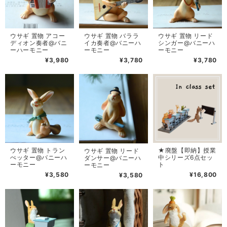
ウサギ 置物 アコー
ウサギ 置物 バララ
ウサギ 置物 リード
ディオン奏者@バニ
イカ奏者@バニーハ
シンガー@バニーハ
ーハーモニー
ーモニー
ーモニー
¥3,980
¥3,780
¥3,780
ウサギ 置物 トラン
★廃盤【即納】授業
ウサギ 置物 リード
ぺッター@バニーハ
中シリーズ6点セッ
ダンサー@バニーハ
ーモニー
ト
ーモニー
¥3,580
¥16,800
¥3,580