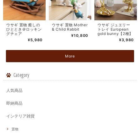
ウサギ 置物 癒しの
ウサギ 置物 Mother
ウサギ ジュエリー
ひととき＠ロッキン
& Child Rabbit
トレイ European
グチェア
gold bunny【2種】
¥10,800
¥5,980
¥3,980
More
Category
人気商品
即納商品
インテリア雑貨
置物