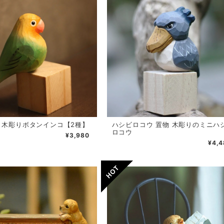
物 木彫りボタンインコ【2種】
ハシビロコウ 置物 木彫りのミニハ
ロコウ
¥3,980
¥4,4