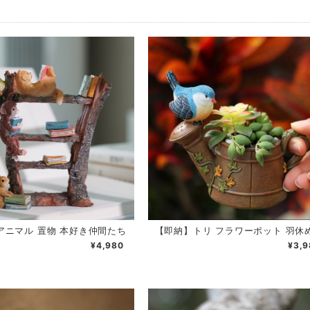
【即納】トリ フラワーポット 羽休
アニマル 置物 本好き仲間たち
¥3,9
¥4,980