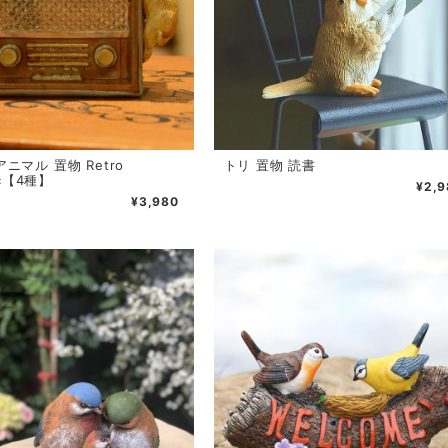
ニマル 置物 Retro
トリ 置物 読書
ic【4種】
¥2,9
¥3,980