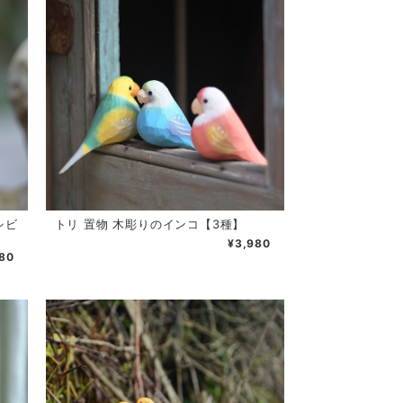
シビ
トリ 置物 木彫りのインコ【3種】
¥3,980
80