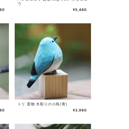
ウ
80
¥5,480
トリ 置物 木彫りの小鳥(青)
80
¥3,980