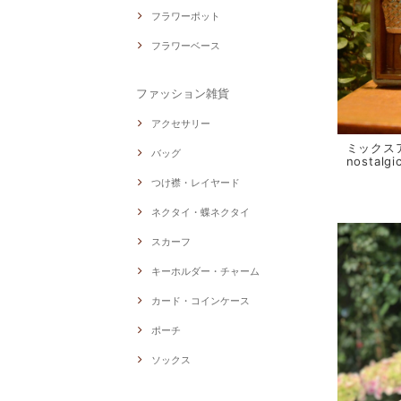
フラワーポット
フラワーベース
ファッション雑貨
アクセサリー
ミックスア
バッグ
nostalg
つけ襟・レイヤード
ネクタイ・蝶ネクタイ
スカーフ
キーホルダー・チャーム
カード・コインケース
ポーチ
ソックス