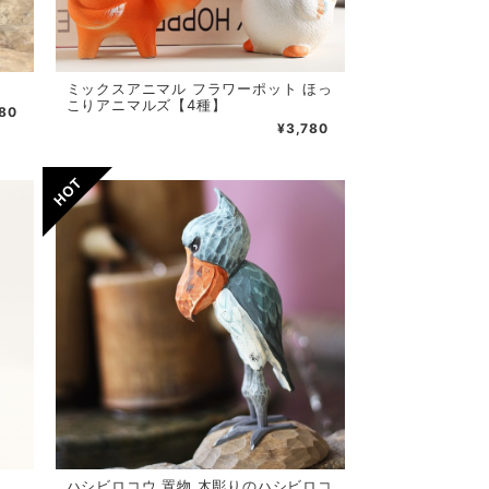
ミックスアニマル フラワーポット ほっ
こりアニマルズ【4種】
80
¥3,780
ハシビロコウ 置物 木彫りのハシビロコ