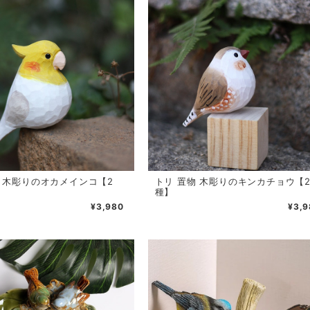
物 木彫りのオカメインコ【2
トリ 置物 木彫りのキンカチョウ【
種】
¥3,980
¥3,9