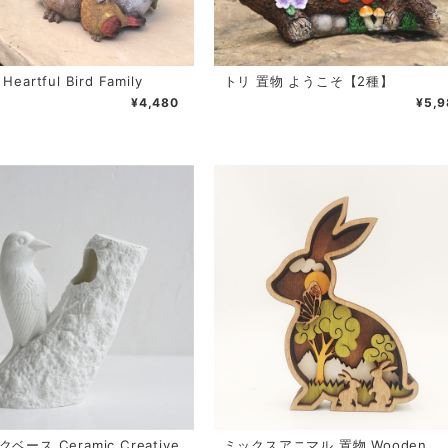
eartful Bird Family
トリ 置物 ようこそ【2種】
¥4,480
¥5,9
ベース Ceramic Creative
ミックスアニマル 置物 Wooden