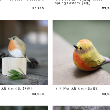
Spring Easters【4種】
¥5,780
¥3,9
物 木彫りの小鳥【6種】
トリ 置物 木彫りの小鳥(黄)
¥3,980
¥3,9