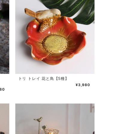
2
トリ トレイ 花と鳥【5種】
¥3,980
80