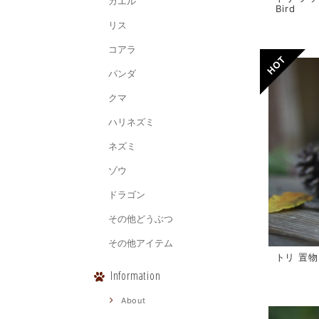
カエル
Bird
リス
コアラ
パンダ
クマ
ハリネズミ
ネズミ
ゾウ
ドラゴン
その他どうぶつ
その他アイテム
トリ 置
Information
About