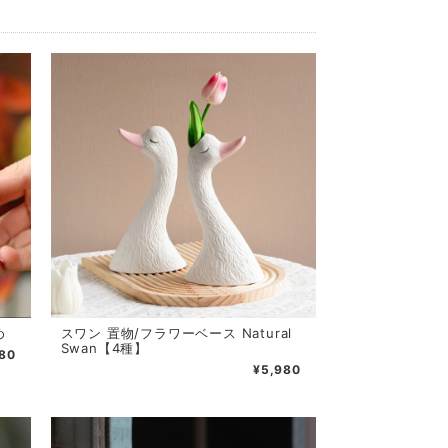
め
スワン 置物/フラワーベース Natural
Swan【4種】
80
¥5,980