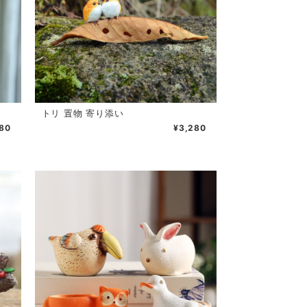
トリ 置物 寄り添い
80
¥3,280