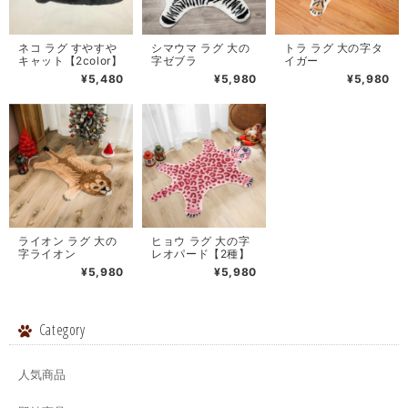
ネコ ラグ すやすや
シマウマ ラグ 大の
トラ ラグ 大の字タ
キャット【2color】
字ゼブラ
イガー
¥5,480
¥5,980
¥5,980
ライオン ラグ 大の
ヒョウ ラグ 大の字
字ライオン
レオパード【2種】
¥5,980
¥5,980
Category
人気商品