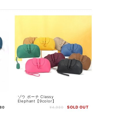
ゾウ ポーチ Classy
Elephant【9color】
SOLD OUT
80
¥4,980