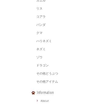
カエル
リス
コアラ
パンダ
クマ
ハリネズミ
ネズミ
ゾウ
ドラゴン
その他どうぶつ
その他アイテム
Information
About