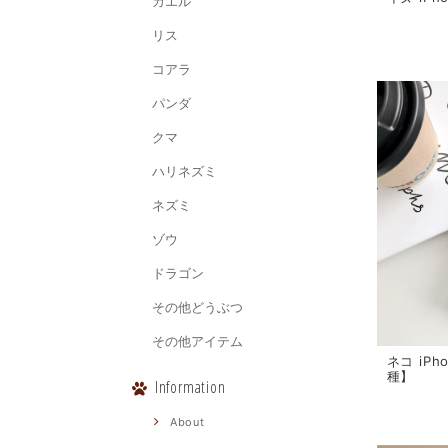
カエル
リス
コアラ
パンダ
クマ
ハリネズミ
ネズミ
ゾウ
ドラゴン
その他どうぶつ
その他アイテム
ネコ iP
種】
Information
About