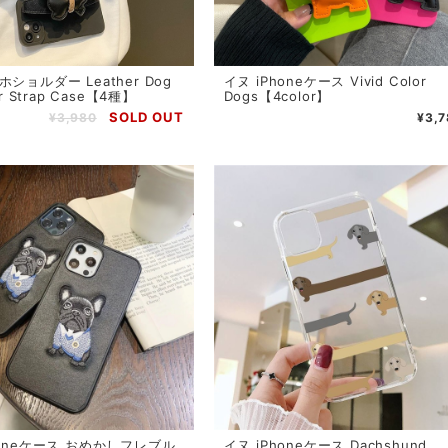
ショルダー Leather Dog
イヌ iPhoneケース Vivid Color
or Strap Case【4種】
Dogs【4color】
SOLD OUT
¥3,980
¥3,
honeケース おめかしフレブル
イヌ iPhoneケース Dachshund