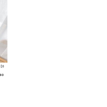
t【8
80