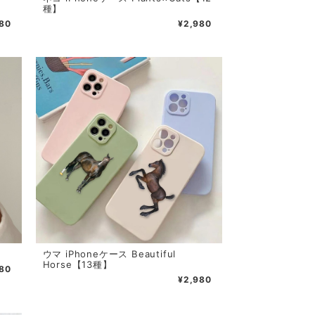
種】
80
¥2,980
ウマ iPhoneケース Beautiful
Horse【13種】
780
¥2,980