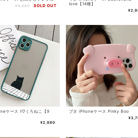
love【14種】
SOLD OUT
¥4,280
¥2,9
honeケース I♡くろねこ【9
ブタ iPhoneケース Pinky Boo
¥3,
¥2,980