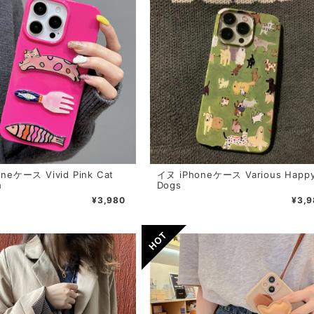
neケース Vivid Pink Cat
イヌ iPhoneケース Various Happ
h
Dogs
¥3,980
¥3,9