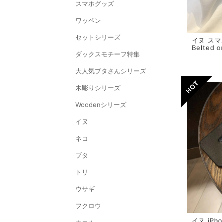
スマホグッズ
ワッペン
セットシリーズ
イヌ スマホ
Belted 
ダックスモチーフ特集
大人気ブタさんシリーズ
木彫りシリーズ
Woodenシリーズ
イヌ
ネコ
ブタ
トリ
ウサギ
フクロウ
イヌ iP