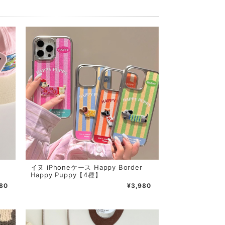
イヌ iPhoneケース Happy Border
Happy Puppy【4種】
80
¥3,980