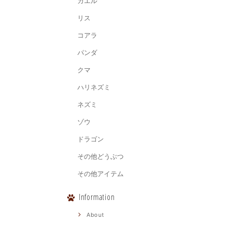
カエル
リス
コアラ
パンダ
クマ
ハリネズミ
ネズミ
ゾウ
ドラゴン
その他どうぶつ
その他アイテム
Information
About