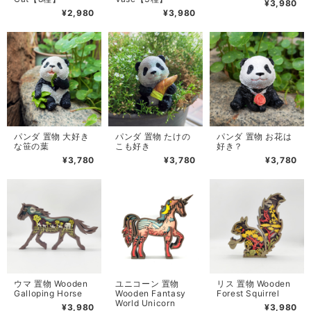
¥3,980
¥2,980
¥3,980
パンダ 置物 大好き
パンダ 置物 たけの
パンダ 置物 お花は
な笹の葉
こも好き
好き？
¥3,780
¥3,780
¥3,780
ウマ 置物 Wooden
ユニコーン 置物
リス 置物 Wooden
Galloping Horse
Wooden Fantasy
Forest Squirrel
World Unicorn
¥3,980
¥3,980