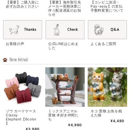
【重要】ご購入前に
【重要】海外取引先
【コンビニ決済・
必ずお読みください
メーカー長期休業に
Pay-easy】の支払
伴う配送遅延のお知
手数料変更について
らせ
お客様の声
公式LINEはじめま
よくあるご質問
した
New Arrival
ゾウ カードケース
ミックスアニマル
ネコ 置物 お魚を抱
Classy
置物 本好き仲間た
えた猫
Elephant【6color
ち
¥4,480
】
¥4,980
¥3,980