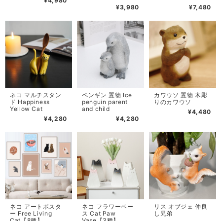
¥4,980
¥3,980
¥7,480
ネコ マルチスタン
ペンギン 置物 Ice
カワウソ 置物 木彫
ド Happiness
penguin parent
りのカワウソ
Yellow Cat
and child
¥4,480
¥4,280
¥4,280
ネコ アートポスタ
ネコ フラワーベー
リス オブジェ 仲良
ー Free Living
ス Cat Paw
し兄弟
Cat【8種】
Vase【3種】