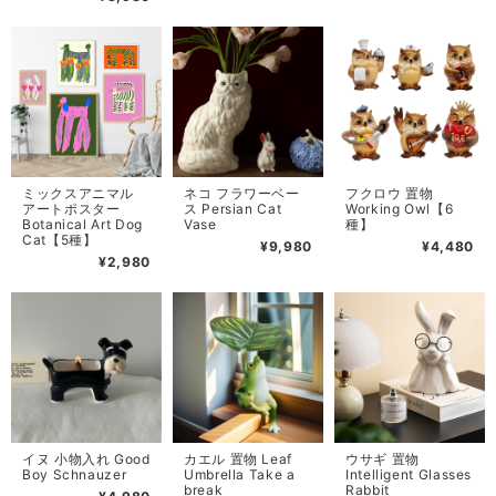
ミックスアニマル
ネコ フラワーベー
フクロウ 置物
アートポスター
ス Persian Cat
Working Owl【6
Botanical Art Dog
Vase
種】
Cat【5種】
¥9,980
¥4,480
¥2,980
イヌ 小物入れ Good
カエル 置物 Leaf
ウサギ 置物
Boy Schnauzer
Umbrella Take a
Intelligent Glasses
break
Rabbit