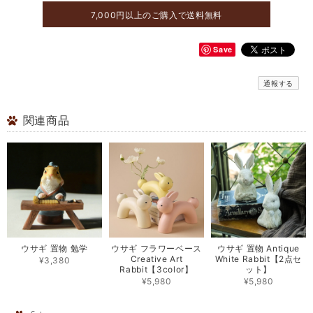
7,000円以上のご購入で送料無料
Save
通報する
関連商品
ウサギ フラワーベース
ウサギ 置物 勉学
ウサギ 置物 Antique
Creative Art
White Rabbit【2点セ
¥3,380
Rabbit【3color】
ット】
¥5,980
¥5,980