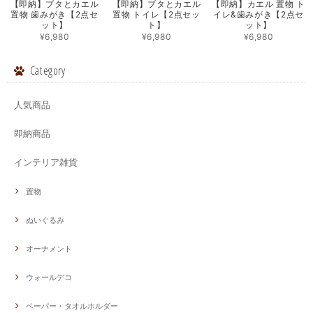
【即納】ブタとカエル
【即納】ブタとカエル
【即納】カエル 置物 ト
置物 歯みがき【2点セ
置物 トイレ【2点セッ
イレ&歯みがき【2点セ
ット】
ト】
ット】
¥6,980
¥6,980
¥6,980
Category
人気商品
即納商品
インテリア雑貨
置物
ぬいぐるみ
オーナメント
ウォールデコ
ペーパー・タオルホルダー