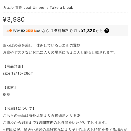
カエル 置物 Leaf Umbrella Take a break
¥3,980
¥1,320
なら
手数料無料で
月々
から
葉っぱの傘を差し一休みしているカエルの置物
お庭やデスクなどお気に入りの場所にちょこんと飾ると癒されます。
【商品詳細】
size:12*15-28cm
【素材】
樹脂
【お届けについて】
こちらの商品は海外店舗より直接発送となる為、
ご決済から到着まで3週間前後のお時間をいただいております。
※在庫状況、輸送や通関の混雑状況によりそれ以上のお時間を要する場合が