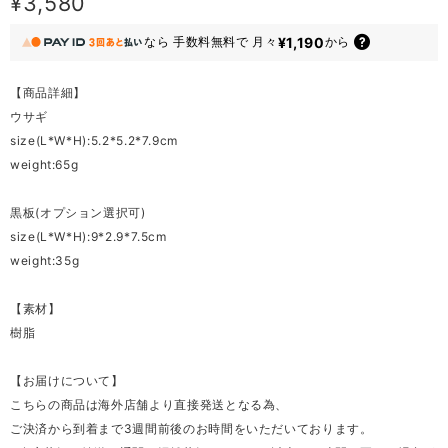
¥3,580
¥1,190
なら
手数料無料で
月々
から
【商品詳細】
ウサギ
size(L*W*H):5.2*5.2*7.9cm
weight:65g
黒板(オプション選択可)
size(L*W*H):9*2.9*7.5cm
weight:35g
【素材】
樹脂
【お届けについて】
こちらの商品は海外店舗より直接発送となる為、
ご決済から到着まで3週間前後のお時間をいただいております。