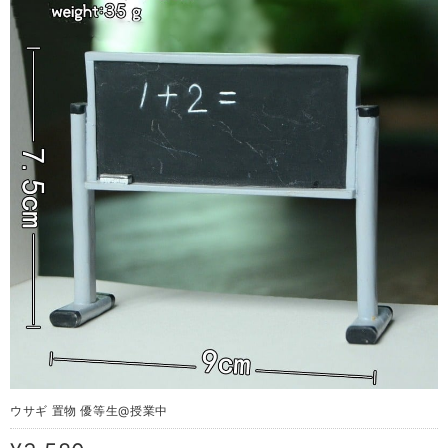
ウサギ 置物 優等生@授業中