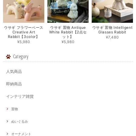
ウサギ フラワーベース
ウサギ 置物 Antique
ウサギ 置物 Intelligent
Creative Art
White Rabbit【2点セ
Glasses Rabbit
Rabbit【3color】
ット】
¥7,480
¥5,980
¥5,980
Category
人気商品
即納商品
インテリア雑貨
置物
ぬいぐるみ
オーナメント