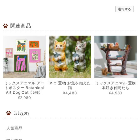
通報する
関連商品
ミックスアニマル アー
ネコ 置物 お魚を抱えた
ミックスアニマル 置物
トポスター Botanical
猫
本好き仲間たち
Art Dog Cat【5種】
¥4,480
¥4,980
¥2,980
Category
人気商品