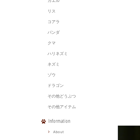
カエル
リス
コアラ
パンダ
クマ
ハリネズミ
ネズミ
ゾウ
ドラゴン
その他どうぶつ
その他アイテム
Information
About