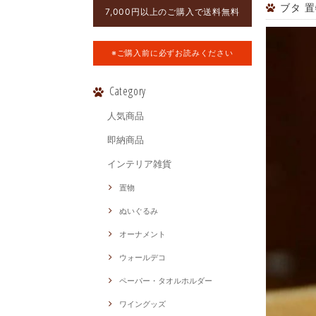
ブタ 
7,000円以上のご購入で送料無料
※ご購入前に必ずお読みください
Category
人気商品
即納商品
インテリア雑貨
置物
ぬいぐるみ
オーナメント
ウォールデコ
ペーパー・タオルホルダー
ワイングッズ