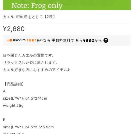
カエル 置物 瞳をとじて【2種】
¥2,680
¥890
なら
手数料無料で
月々
から
目を閉じたカエルの置物です。
リラックスした姿に癒されます。
カエル好きな方におすすめのアイテム♪
【商品詳細】
A
size(L*W*H):4.5*2*4cm
weight:25g
B
size(L*W*H):4.5*2.5*5.5cm