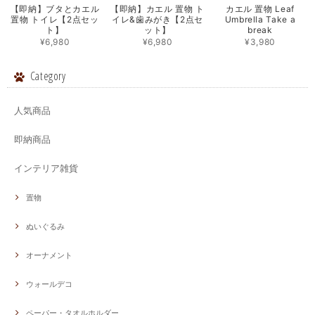
【即納】ブタとカエル
【即納】カエル 置物 ト
カエル 置物 Leaf
置物 トイレ【2点セッ
イレ&歯みがき【2点セ
Umbrella Take a
ト】
ット】
break
¥6,980
¥6,980
¥3,980
Category
人気商品
即納商品
インテリア雑貨
置物
ぬいぐるみ
オーナメント
ウォールデコ
ペーパー・タオルホルダー