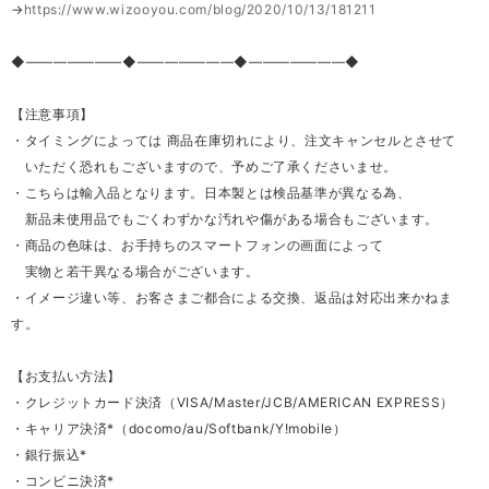
→
https://www.wizooyou.com/blog/2020/10/13/181211
◆―――――――◆―――――――◆―――――――◆
【注意事項】
・タイミングによっては 商品在庫切れにより、注文キャンセルとさせて
いただく恐れもございますので、予めご了承くださいませ。
・こちらは輸入品となります。日本製とは検品基準が異なる為、
新品未使用品でもごくわずかな汚れや傷がある場合もございます。
・商品の色味は、お手持ちのスマートフォンの画面によって
実物と若干異なる場合がございます。
・イメージ違い等、お客さまご都合による交換、返品は対応出来かねま
す。
【お支払い方法】
・クレジットカード決済（VISA/Master/JCB/AMERICAN EXPRESS）
・キャリア決済*（docomo/au/Softbank/Y!mobile）
・銀行振込*
・コンビニ決済*