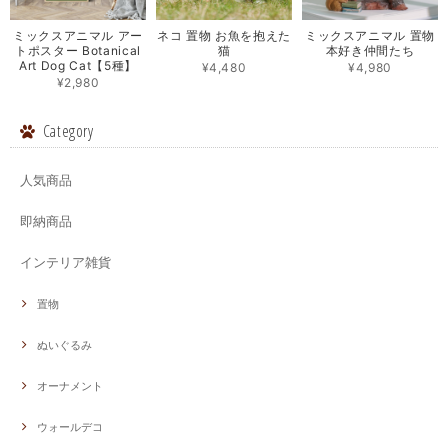
ミックスアニマル アー
ネコ 置物 お魚を抱えた
ミックスアニマル 置物
トポスター Botanical
猫
本好き仲間たち
Art Dog Cat【5種】
¥4,480
¥4,980
¥2,980
Category
人気商品
即納商品
インテリア雑貨
置物
ぬいぐるみ
オーナメント
ウォールデコ