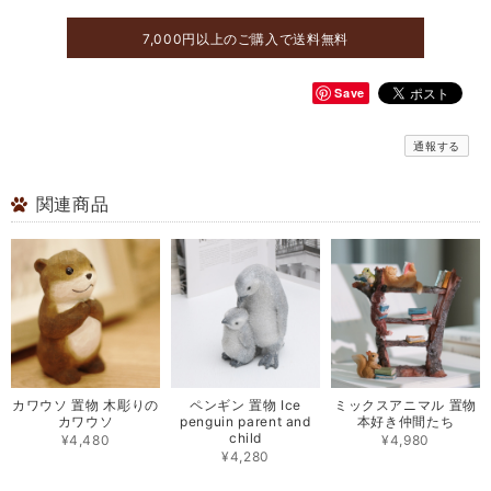
7,000円以上のご購入で送料無料
Save
通報する
関連商品
カワウソ 置物 木彫りの
ペンギン 置物 Ice
ミックスアニマル 置物
カワウソ
penguin parent and
本好き仲間たち
child
¥4,480
¥4,980
¥4,280