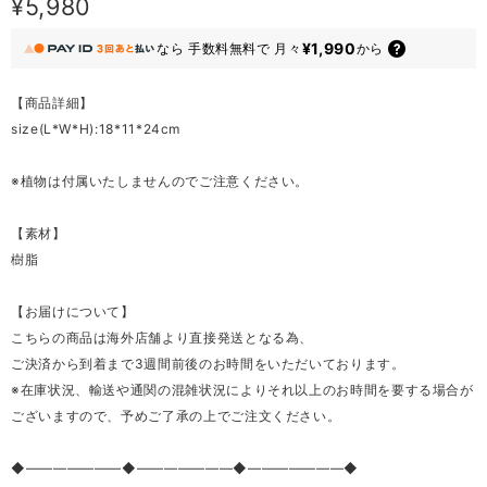
¥5,980
¥1,990
なら
手数料無料で
月々
から
【商品詳細】
size(L*W*H):18*11*24cm
※植物は付属いたしませんのでご注意ください。
【素材】
樹脂
【お届けについて】
こちらの商品は海外店舗より直接発送となる為、
ご決済から到着まで3週間前後のお時間をいただいております。
※在庫状況、輸送や通関の混雑状況によりそれ以上のお時間を要する場合が
ございますので、予めご了承の上でご注文ください。
◆―――――――◆―――――――◆―――――――◆