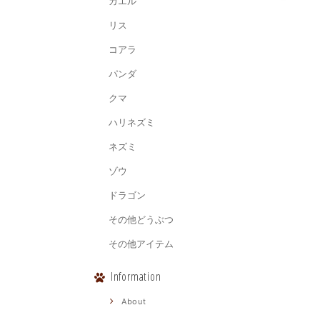
カエル
リス
コアラ
パンダ
クマ
ハリネズミ
ネズミ
ゾウ
ドラゴン
その他どうぶつ
その他アイテム
Information
About