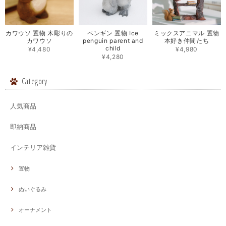
カワウソ 置物 木彫りの
ペンギン 置物 Ice
ミックスアニマル 置物
カワウソ
penguin parent and
本好き仲間たち
child
¥4,480
¥4,980
¥4,280
Category
人気商品
即納商品
インテリア雑貨
置物
ぬいぐるみ
オーナメント