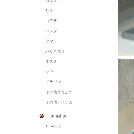
カエル
リス
コアラ
パンダ
クマ
ハリネズミ
ネズミ
ゾウ
ドラゴン
その他どうぶつ
その他アイテム
Information
About