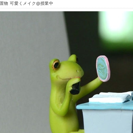
 置物 可愛くメイク@授業中