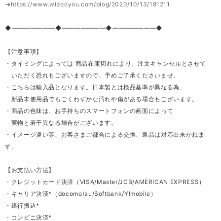
→
https://www.wizooyou.com/blog/2020/10/13/181211
◆―――――――◆―――――――◆―――――――◆
【注意事項】
・タイミングによっては 商品在庫切れにより、注文キャンセルとさせて
いただく恐れもございますので、予めご了承くださいませ。
・こちらは輸入品となります。日本製とは検品基準が異なる為、
新品未使用品でもごくわずかな汚れや傷がある場合もございます。
・商品の色味は、お手持ちのスマートフォンの画面によって
実物と若干異なる場合がございます。
・イメージ違い等、お客さまご都合による交換、返品は対応出来かねま
す。
【お支払い方法】
・クレジットカード決済（VISA/Master/JCB/AMERICAN EXPRESS）
・キャリア決済*（docomo/au/Softbank/Y!mobile）
・銀行振込*
・コンビニ決済*