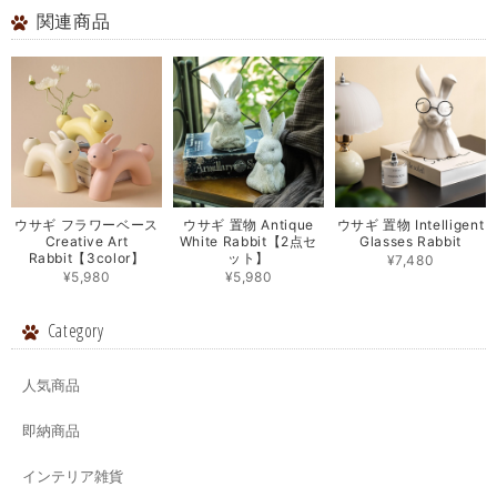
関連商品
ウサギ フラワーベース
ウサギ 置物 Antique
ウサギ 置物 Intelligent
Creative Art
White Rabbit【2点セ
Glasses Rabbit
Rabbit【3color】
ット】
¥7,480
¥5,980
¥5,980
Category
人気商品
即納商品
インテリア雑貨