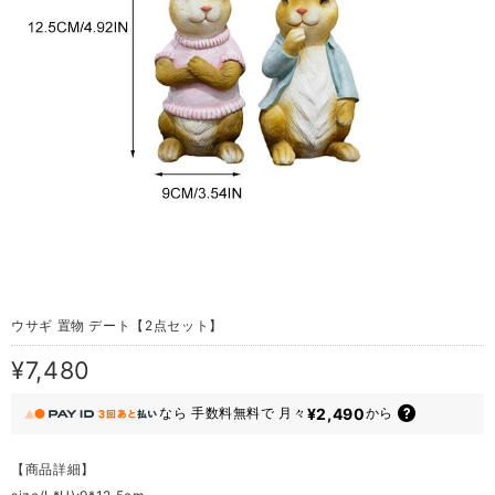
ウサギ 置物 デート【2点セット】
¥7,480
¥2,490
なら
手数料無料で
月々
から
【商品詳細】