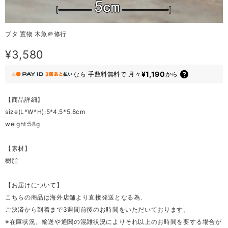
ブタ 置物 木魚＠修行
¥3,580
¥1,190
なら
手数料無料で
月々
から
【商品詳細】
size(L*W*H):5*4.5*5.8cm
weight:58g
【素材】
樹脂
【お届けについて】
こちらの商品は海外店舗より直接発送となる為、
ご決済から到着まで3週間前後のお時間をいただいております。
※在庫状況、輸送や通関の混雑状況によりそれ以上のお時間を要する場合が