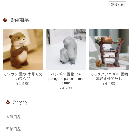
通報する
関連商品
カワウソ 置物 木彫りの
ペンギン 置物 Ice
ミックスアニマル 置物
カワウソ
penguin parent and
本好き仲間たち
child
¥4,480
¥4,980
¥4,280
Category
人気商品
即納商品