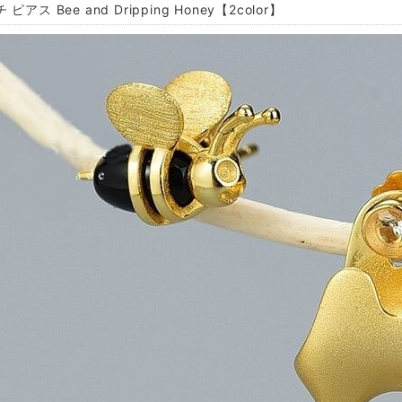
ピアス Bee and Dripping Honey【2color】