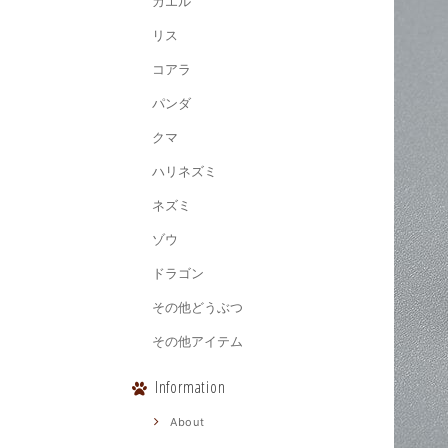
カエル
リス
コアラ
パンダ
クマ
ハリネズミ
ネズミ
ゾウ
ドラゴン
その他どうぶつ
その他アイテム
Information
About