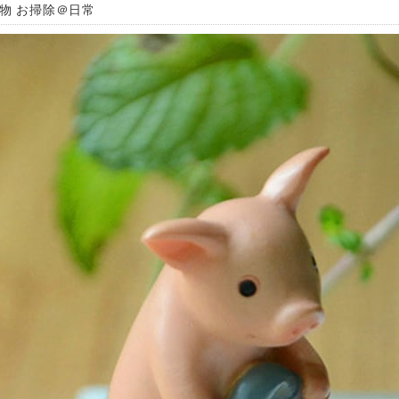
置物 お掃除＠日常