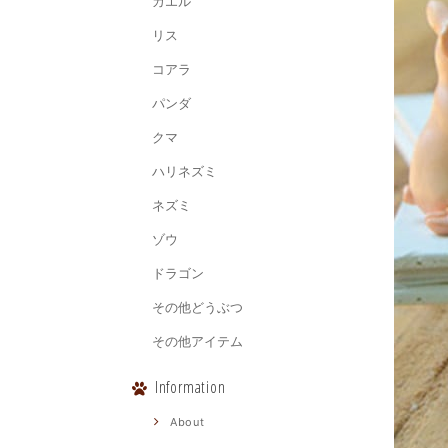
カエル
リス
コアラ
パンダ
クマ
ハリネズミ
ネズミ
ゾウ
ドラゴン
その他どうぶつ
その他アイテム
Information
About