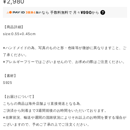
¥2,980
¥990
なら
手数料無料で
月々
から
【商品詳細】
size:0.55×0.45cm
※ハンドメイドの為、写真のものと形・色味等が微妙に異なりますこと、ご
了承ください。
※アレルギーフリーではございませんので、お求めの際はご注意ください。
【素材】
S925
【お届けについて】
こちらの商品は海外店舗より直接発送となる為、
ご決済から到着まで3週間前後のお時間をいただいております。
※在庫状況、輸送や通関の混雑状況によりそれ以上のお時間を要する場合が
ございますので、予めご了承の上でご注文ください。