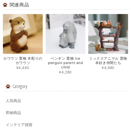
関連商品
カワウソ 置物 木彫りの
ペンギン 置物 Ice
ミックスアニマル 置物
カワウソ
penguin parent and
本好き仲間たち
child
¥4,480
¥4,980
¥4,280
Category
人気商品
即納商品
インテリア雑貨