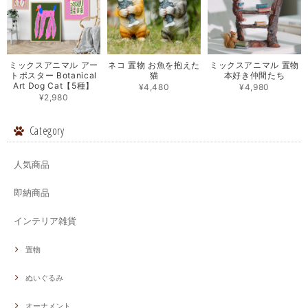
ミックスアニマル アー
ネコ 置物 お魚を抱えた
ミックスアニマル 置物
トポスター Botanical
猫
本好き仲間たち
Art Dog Cat【5種】
¥4,480
¥4,980
¥2,980
Category
人気商品
即納商品
インテリア雑貨
置物
ぬいぐるみ
オーナメント