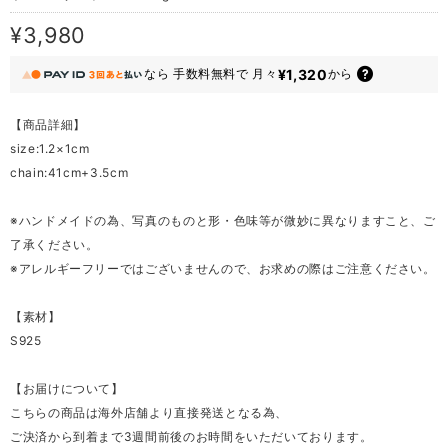
¥3,980
¥1,320
なら
手数料無料で
月々
から
【商品詳細】
size:1.2×1cm
chain:41cm+3.5cm
※ハンドメイドの為、写真のものと形・色味等が微妙に異なりますこと、ご
了承ください。
※アレルギーフリーではございませんので、お求めの際はご注意ください。
【素材】
S925
【お届けについて】
こちらの商品は海外店舗より直接発送となる為、
ご決済から到着まで3週間前後のお時間をいただいております。