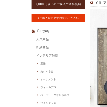
イヌ ア
7,000円以上のご購入で送料無料
※ご購入前に必ずお読みください
Category
人気商品
即納商品
インテリア雑貨
置物
ぬいぐるみ
オーナメント
ウォールデコ
ペーパー・タオルホルダー
ワイングッズ