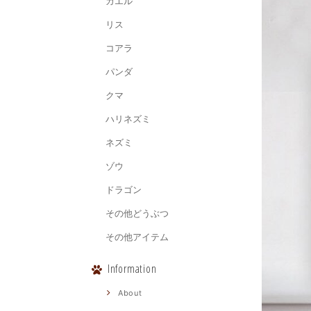
カエル
リス
コアラ
パンダ
クマ
ハリネズミ
ネズミ
ゾウ
ドラゴン
その他どうぶつ
その他アイテム
Information
About