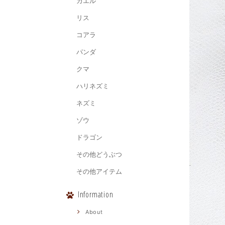
カエル
リス
コアラ
パンダ
クマ
ハリネズミ
ネズミ
ゾウ
ドラゴン
その他どうぶつ
その他アイテム
Information
About