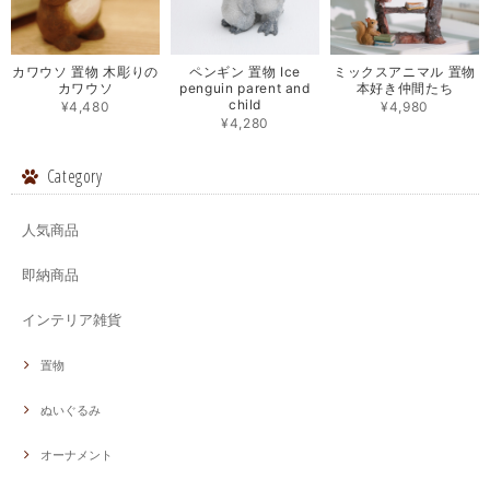
カワウソ 置物 木彫りの
ペンギン 置物 Ice
ミックスアニマル 置物
カワウソ
penguin parent and
本好き仲間たち
child
¥4,480
¥4,980
¥4,280
Category
人気商品
即納商品
インテリア雑貨
置物
ぬいぐるみ
オーナメント