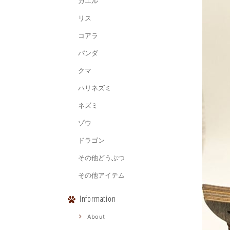
カエル
リス
コアラ
パンダ
クマ
ハリネズミ
ネズミ
ゾウ
ドラゴン
その他どうぶつ
その他アイテム
Information
About