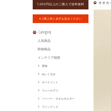
オオカミ 
7,000円以上のご購入で送料無料
※ご購入前に必ずお読みください
Category
人気商品
即納商品
インテリア雑貨
置物
ぬいぐるみ
オーナメント
ウォールデコ
ペーパー・タオルホルダー
ワイングッズ