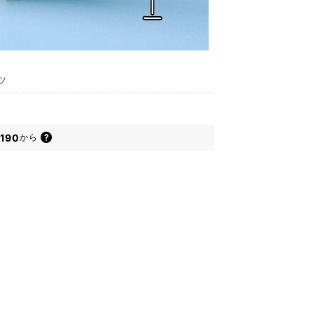
ツ
,190
から
為、