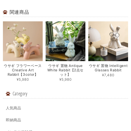
関連商品
ウサギ フラワーベース
ウサギ 置物 Antique
ウサギ 置物 Intelligent
Creative Art
White Rabbit【2点セ
Glasses Rabbit
Rabbit【3color】
ット】
¥7,480
¥5,980
¥5,980
Category
人気商品
即納商品