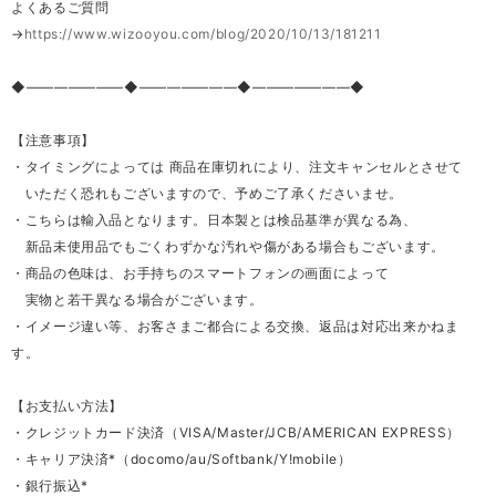
よくあるご質問
→
https://www.wizooyou.com/blog/2020/10/13/181211
◆―――――――◆―――――――◆―――――――◆
【注意事項】
・タイミングによっては 商品在庫切れにより、注文キャンセルとさせて
いただく恐れもございますので、予めご了承くださいませ。
・こちらは輸入品となります。日本製とは検品基準が異なる為、
新品未使用品でもごくわずかな汚れや傷がある場合もございます。
・商品の色味は、お手持ちのスマートフォンの画面によって
実物と若干異なる場合がございます。
・イメージ違い等、お客さまご都合による交換、返品は対応出来かねま
す。
【お支払い方法】
・クレジットカード決済（VISA/Master/JCB/AMERICAN EXPRESS）
・キャリア決済*（docomo/au/Softbank/Y!mobile）
・銀行振込*