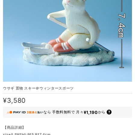
ウサギ 置物 スキー＠ウィンタースポーツ
¥3,580
¥1,190
なら
手数料無料で
月々
から
【商品詳細】
size(L*W*H):9*5.8*7.4cm