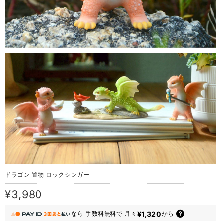
ドラゴン 置物 ロックシンガー
¥3,980
¥1,320
なら
手数料無料で
月々
から