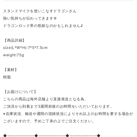
スタンドマイクを使いこなすドラゴンさん
熱い気持ちが伝わってきます☆
ドラゴンロック界の歌姫なのかもしれません♪
【商品詳細】
size(L*W*H):7*5*7.5cm
weight:75g
【素材】
樹脂
【お届けについて】
こちらの商品は海外店舗より直接発送となる為、
ご決済から到着まで3週間前後のお時間をいただいております。
※在庫状況、輸送や通関の混雑状況によりそれ以上のお時間を要する場合が
ございますので、予めご了承の上でご注文ください。
◆―――――――◆―――――――◆―――――――◆