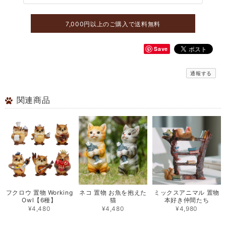
7,000円以上のご購入で送料無料
Save
通報する
関連商品
フクロウ 置物 Working
ネコ 置物 お魚を抱えた
ミックスアニマル 置物
Owl【6種】
猫
本好き仲間たち
¥4,480
¥4,480
¥4,980