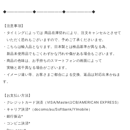
◆―――――――◆―――――――◆―――――――◆
【注意事項】
・タイミングによっては 商品在庫切れにより、注文キャンセルとさせて
いただく恐れもございますので、予めご了承くださいませ。
・こちらは輸入品となります。日本製とは検品基準が異なる為、
新品未使用品でもごくわずかな汚れや傷がある場合もございます。
・商品の色味は、お手持ちのスマートフォンの画面によって
実物と若干異なる場合がございます。
・イメージ違い等、お客さまご都合による交換、返品は対応出来かねま
す。
【お支払い方法】
・クレジットカード決済（VISA/Master/JCB/AMERICAN EXPRESS）
・キャリア決済*（docomo/au/Softbank/Y!mobile）
・銀行振込*
・コンビニ決済*