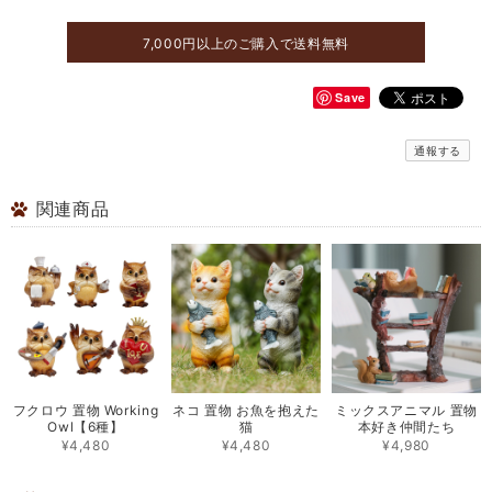
7,000円以上のご購入で送料無料
Save
通報する
関連商品
フクロウ 置物 Working
ネコ 置物 お魚を抱えた
ミックスアニマル 置物
Owl【6種】
猫
本好き仲間たち
¥4,480
¥4,480
¥4,980