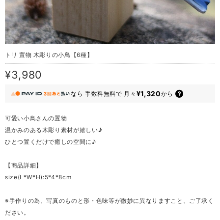
トリ 置物 木彫りの小鳥【6種】
¥3,980
¥1,320
なら
手数料無料で
月々
から
可愛い小鳥さんの置物
温かみのある木彫り素材が嬉しい♪
ひとつ置くだけで癒しの空間に♪
【商品詳細】
size(L*W*H):5*4*8cm
※手作りの為、写真のものと形・色味等が微妙に異なりますこと、ご了承く
ださい。