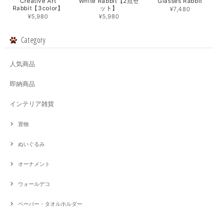
Creative Art
White Rabbit【2点セ
Glasses Rabbit
Rabbit【3color】
ット】
¥7,480
¥5,980
¥5,980
Category
人気商品
即納商品
インテリア雑貨
置物
ぬいぐるみ
オーナメント
ウォールデコ
ペーパー・タオルホルダー