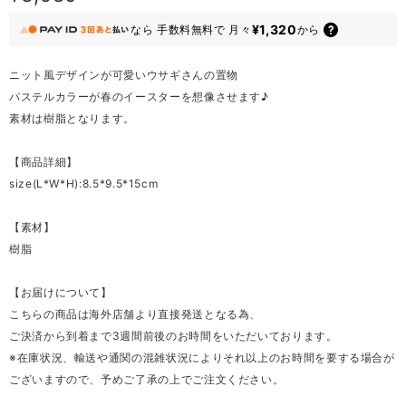
¥1,320
なら
手数料無料で
月々
から
ニット風デザインが可愛いウサギさんの置物
パステルカラーが春のイースターを想像させます♪
素材は樹脂となります。
【商品詳細】
size(L*W*H):8.5*9.5*15cm
【素材】
樹脂
【お届けについて】
こちらの商品は海外店舗より直接発送となる為、
ご決済から到着まで3週間前後のお時間をいただいております。
※在庫状況、輸送や通関の混雑状況によりそれ以上のお時間を要する場合が
ございますので、予めご了承の上でご注文ください。