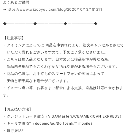
よくあるご質問
→
https://www.wizooyou.com/blog/2020/10/13/181211
◆―――――――◆―――――――◆―――――――◆
【注意事項】
・タイミングによっては 商品在庫切れにより、注文キャンセルとさせて
いただく恐れもございますので、予めご了承くださいませ。
・こちらは輸入品となります。日本製とは検品基準が異なる為、
新品未使用品でもごくわずかな汚れや傷がある場合もございます。
・商品の色味は、お手持ちのスマートフォンの画面によって
実物と若干異なる場合がございます。
・イメージ違い等、お客さまご都合による交換、返品は対応出来かねま
す。
【お支払い方法】
・クレジットカード決済（VISA/Master/JCB/AMERICAN EXPRESS）
・キャリア決済*（docomo/au/Softbank/Y!mobile）
・銀行振込*