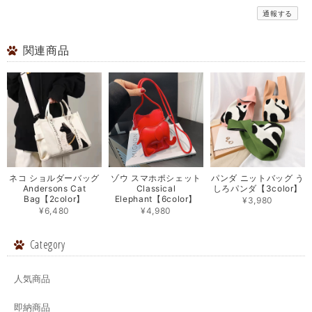
通報する
関連商品
ネコ ショルダーバッグ
ゾウ スマホポシェット
パンダ ニットバッグ う
Andersons Cat
Classical
しろパンダ【3color】
Bag【2color】
Elephant【6color】
¥3,980
¥6,480
¥4,980
Category
人気商品
即納商品