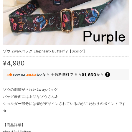
ゾウ 2wayバッグ Elephant×Butterfly【6color】
¥4,980
¥1,660
なら
手数料無料で
月々
から
ゾウの刺繍がされた2wayバッグ
バッグ表面には上品なゾウさん♪
ショルダー部分には蝶がデザインされているのがこだわりのポイントです
☆
【商品詳細】
size:18x16x8cm