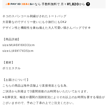
¥1,820
なら
手数料無料で
月々
から
ネコのスパンコール刺繍がされたトートバッグ
大容量なのでデイリー使いにも小旅行にもOK♪
デザイン性と機能性を兼ね備えた大人可愛い猫さんバッグです☆
【商品詳細】
size:M(46X16X33)cm
size:L(49X17X35)cm
【素材】
ポリエステル
【お届けについて】
こちらの商品は海外店舗より直接発送となる為、
ご決済から到着まで3週間前後のお時間をいただいております。
※在庫状況、輸送や通関の混雑状況によりそれ以上のお時間を要する場合が
ございますので、予めご了承の上でご注文ください。