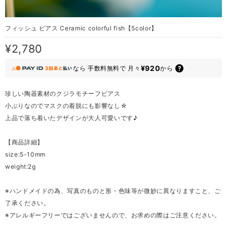
フィッシュ ピアス Ceramic colorful fish【5color】
¥2,780
¥920
なら
手数料無料で
月々
から
珍しい陶器素材のクジラモチーフピアス
小ぶりなのでマスクの着脱にも影響なし☆
上品で落ち着いたデザインが大人可愛いです♪
【商品詳細】
size:5-10mm
weight:2g
※ハンドメイドの為、写真のものと形・色味等が微妙に異なりますこと、ご
了承ください。
※アレルギーフリーではございませんので、お求めの際はご注意ください。