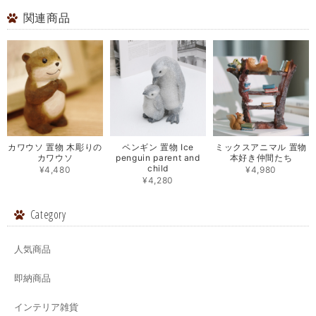
関連商品
カワウソ 置物 木彫りの
ペンギン 置物 Ice
ミックスアニマル 置物
カワウソ
penguin parent and
本好き仲間たち
child
¥4,480
¥4,980
¥4,280
Category
人気商品
即納商品
インテリア雑貨