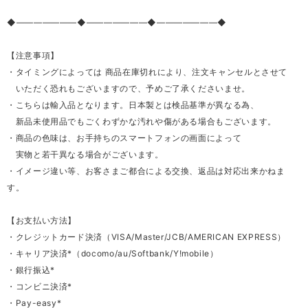
◆―――――――◆―――――――◆―――――――◆
【注意事項】
・タイミングによっては 商品在庫切れにより、注文キャンセルとさせて
いただく恐れもございますので、予めご了承くださいませ。
・こちらは輸入品となります。日本製とは検品基準が異なる為、
新品未使用品でもごくわずかな汚れや傷がある場合もございます。
・商品の色味は、お手持ちのスマートフォンの画面によって
実物と若干異なる場合がございます。
・イメージ違い等、お客さまご都合による交換、返品は対応出来かねま
す。
【お支払い方法】
・クレジットカード決済（VISA/Master/JCB/AMERICAN EXPRESS）
・キャリア決済*（docomo/au/Softbank/Y!mobile）
・銀行振込*
・コンビニ決済*
・Pay-easy*