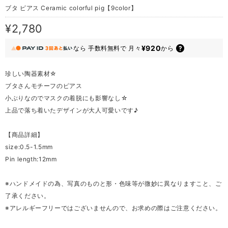
ブタ ピアス Ceramic colorful pig【9color】
¥2,780
¥920
なら
手数料無料で
月々
から
珍しい陶器素材☆
ブタさんモチーフのピアス
小ぶりなのでマスクの着脱にも影響なし☆
上品で落ち着いたデザインが大人可愛いです♪
【商品詳細】
size:0.5-1.5mm
Pin length:12mm
※ハンドメイドの為、写真のものと形・色味等が微妙に異なりますこと、ご
了承ください。
※アレルギーフリーではございませんので、お求めの際はご注意ください。