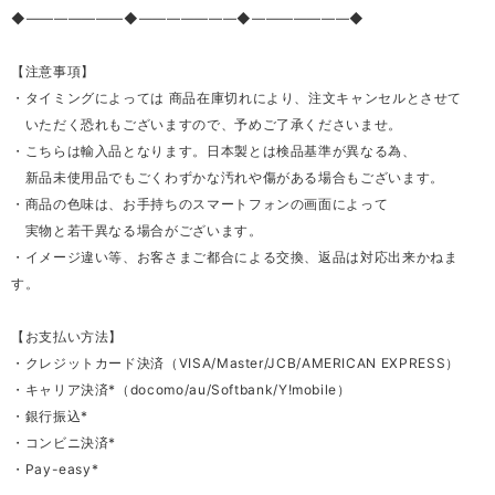
◆―――――――◆―――――――◆―――――――◆
【注意事項】
・タイミングによっては 商品在庫切れにより、注文キャンセルとさせて
いただく恐れもございますので、予めご了承くださいませ。
・こちらは輸入品となります。日本製とは検品基準が異なる為、
新品未使用品でもごくわずかな汚れや傷がある場合もございます。
・商品の色味は、お手持ちのスマートフォンの画面によって
実物と若干異なる場合がございます。
・イメージ違い等、お客さまご都合による交換、返品は対応出来かねま
す。
【お支払い方法】
・クレジットカード決済（VISA/Master/JCB/AMERICAN EXPRESS）
・キャリア決済*（docomo/au/Softbank/Y!mobile）
・銀行振込*
・コンビニ決済*
・Pay-easy*