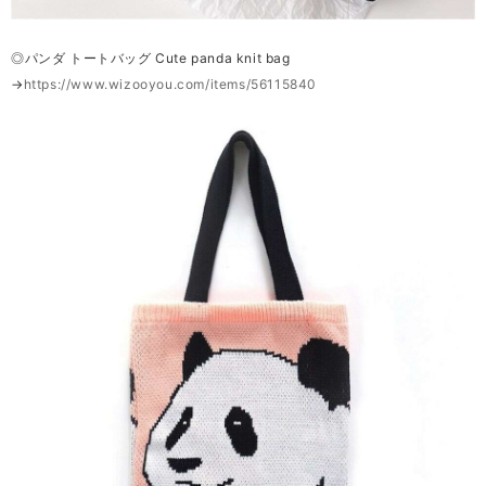
◎パンダ トートバッグ Cute panda knit bag
→
https://www.wizooyou.com/items/56115840