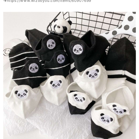
→
https://www.wizooyou.com/items/60907699