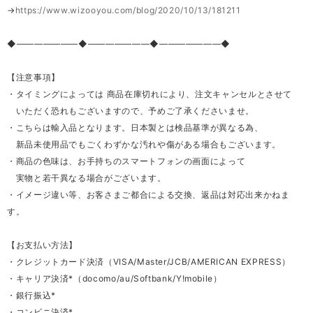
→
https://www.wizooyou.com/blog/2020/10/13/181211
◆―――――――◆―――――――◆―――――――◆
【注意事項】
・タイミングによっては 商品在庫切れにより、注文キャンセルとさせて
いただく恐れもございますので、予めご了承くださいませ。
・こちらは輸入品となります。日本製とは検品基準が異なる為、
新品未使用品でもごくわずかな汚れや傷がある場合もございます。
・商品の色味は、お手持ちのスマートフォンの画面によって
実物と若干異なる場合がございます。
・イメージ違い等、お客さまご都合による交換、返品は対応出来かねま
す。
【お支払い方法】
・クレジットカード決済（VISA/Master/JCB/AMERICAN EXPRESS）
・キャリア決済*（docomo/au/Softbank/Y!mobile）
・銀行振込*
・コンビニ決済*