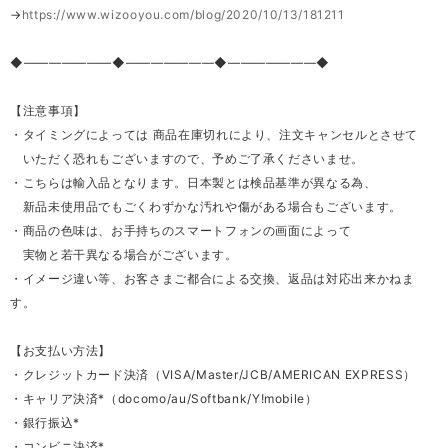
→
https://www.wizooyou.com/blog/2020/10/13/181211
◆―――――――◆―――――――◆―――――――◆
【注意事項】
・タイミングによっては 商品在庫切れにより、注文キャンセルとさせて
いただく恐れもございますので、予めご了承くださいませ。
・こちらは輸入品となります。日本製とは検品基準が異なる為、
新品未使用品でもごくわずかな汚れや傷がある場合もございます。
・商品の色味は、お手持ちのスマートフォンの画面によって
実物と若干異なる場合がございます。
・イメージ違い等、お客さまご都合による交換、返品は対応出来かねま
す。
【お支払い方法】
・クレジットカード決済（VISA/Master/JCB/AMERICAN EXPRESS）
・キャリア決済*（docomo/au/Softbank/Y!mobile）
・銀行振込*
・コンビニ決済*