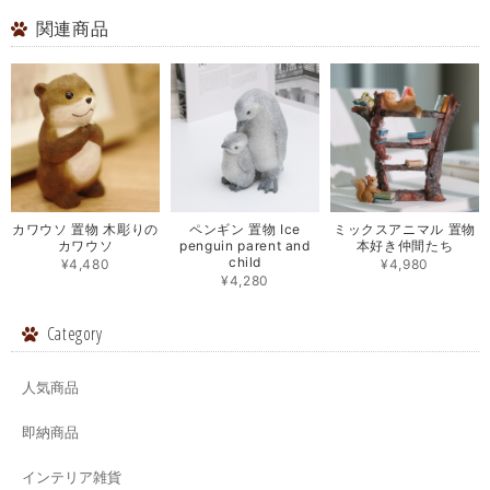
関連商品
カワウソ 置物 木彫りの
ペンギン 置物 Ice
ミックスアニマル 置物
カワウソ
penguin parent and
本好き仲間たち
child
¥4,480
¥4,980
¥4,280
Category
人気商品
即納商品
インテリア雑貨