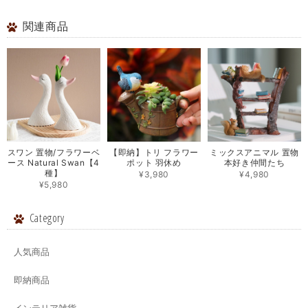
関連商品
【即納】トリ フラワー
スワン 置物/フラワーベ
ミックスアニマル 置物
ポット 羽休め
ース Natural Swan【4
本好き仲間たち
種】
¥3,980
¥4,980
¥5,980
Category
人気商品
即納商品