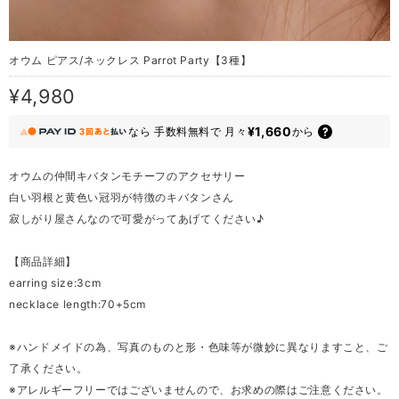
オウム ピアス/ネックレス Parrot Party【3種】
¥4,980
¥1,660
なら
手数料無料で
月々
から
オウムの仲間キバタンモチーフのアクセサリー
白い羽根と黄色い冠羽が特徴のキバタンさん
寂しがり屋さんなので可愛がってあげてください♪
【商品詳細】
earring size:3cm
necklace length:70+5cm
※ハンドメイドの為、写真のものと形・色味等が微妙に異なりますこと、ご
了承ください。
※アレルギーフリーではございませんので、お求めの際はご注意ください。