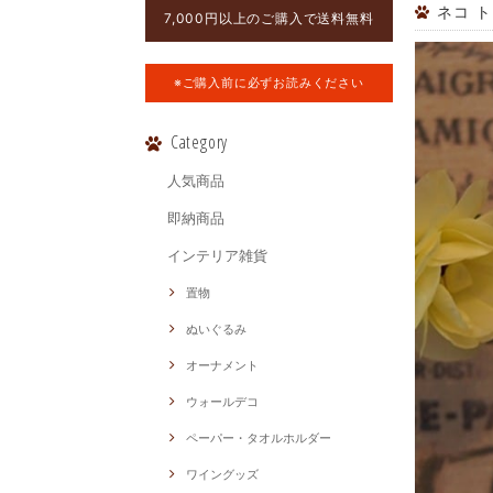
ネコ トレ
7,000円以上のご購入で送料無料
※ご購入前に必ずお読みください
Category
人気商品
即納商品
インテリア雑貨
置物
ぬいぐるみ
オーナメント
ウォールデコ
ペーパー・タオルホルダー
ワイングッズ