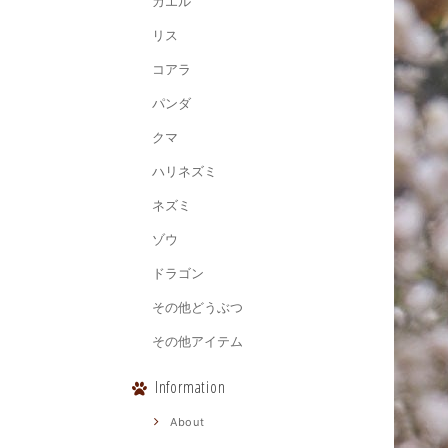
カエル
リス
コアラ
パンダ
クマ
ハリネズミ
ネズミ
ゾウ
ドラゴン
その他どうぶつ
その他アイテム
Information
About