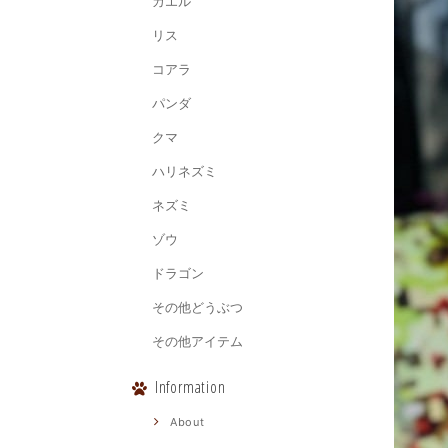
カエル
リス
コアラ
パンダ
クマ
ハリネズミ
ネズミ
ゾウ
ドラゴン
その他どうぶつ
その他アイテム
Information
About