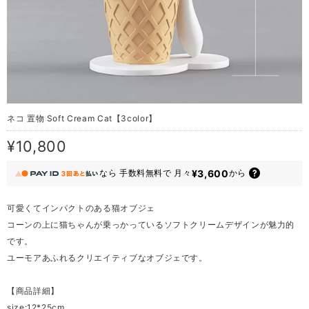
ネコ 置物 Soft Cream Cat【3color】
¥10,800
¥3,600
なら
手数料無料で
月々
から
可愛くてインパクトのある猫オブジェ
コーンの上に猫ちゃんが乗っかっているソフトクリームデザインが魅力的
です。
ユーモアあふれるクリエイティブなオブジェです。
【商品詳細】
size:12*25cm