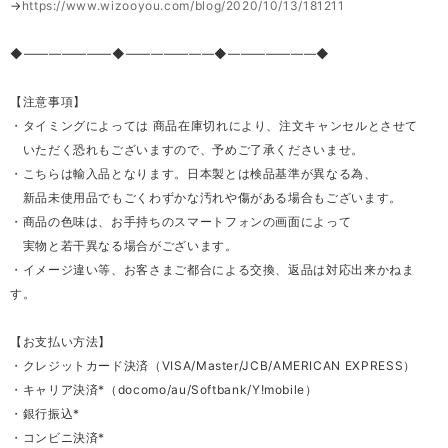
→
https://www.wizooyou.com/blog/2020/10/13/181211
◆―――――――◆―――――――◆―――――――◆
【注意事項】
・タイミングによっては 商品在庫切れにより、注文キャンセルとさせて
いただく恐れもございますので、予めご了承くださいませ。
・こちらは輸入品となります。日本製とは検品基準が異なる為、
新品未使用品でもごくわずかな汚れや傷がある場合もございます。
・商品の色味は、お手持ちのスマートフォンの画面によって
実物と若干異なる場合がございます。
・イメージ違い等、お客さまご都合による交換、返品は対応出来かねま
す。
【お支払い方法】
・クレジットカード決済（VISA/Master/JCB/AMERICAN EXPRESS）
・キャリア決済*（docomo/au/Softbank/Y!mobile）
・銀行振込*
・コンビニ決済*