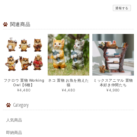
通報する
関連商品
フクロウ 置物 Working
ネコ 置物 お魚を抱えた
ミックスアニマル 置物
Owl【6種】
猫
本好き仲間たち
¥4,480
¥4,480
¥4,980
Category
人気商品
即納商品