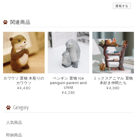
通報する
関連商品
カワウソ 置物 木彫りの
ペンギン 置物 Ice
ミックスアニマル 置物
カワウソ
penguin parent and
本好き仲間たち
child
¥4,480
¥4,980
¥4,280
Category
人気商品
即納商品