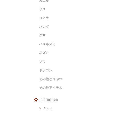
カエル
リス
コアラ
パンダ
クマ
ハリネズミ
ネズミ
ゾウ
ドラゴン
その他どうぶつ
その他アイテム
Information
About