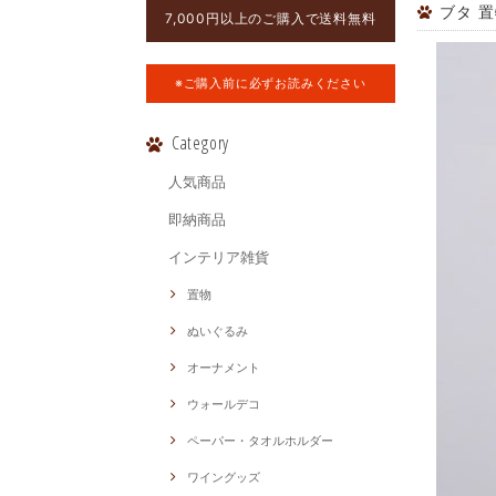
ブタ 
7,000円以上のご購入で送料無料
※ご購入前に必ずお読みください
Category
人気商品
即納商品
インテリア雑貨
置物
ぬいぐるみ
オーナメント
ウォールデコ
ペーパー・タオルホルダー
ワイングッズ