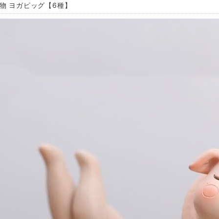
置物 ヨガピッグ【6種】