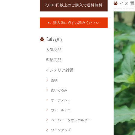
イヌ 
7,000円以上のご購入で送料無料
※ご購入前に必ずお読みください
Category
人気商品
即納商品
インテリア雑貨
置物
ぬいぐるみ
オーナメント
ウォールデコ
ペーパー・タオルホルダー
ワイングッズ